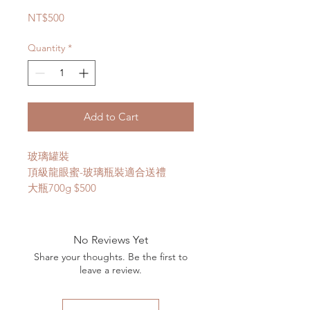
Price
NT$500
Quantity
*
Add to Cart
玻璃罐裝
頂級龍眼蜜-​玻璃瓶裝適合送禮
大瓶700g $500
No Reviews Yet
Share your thoughts. Be the first to
leave a review.