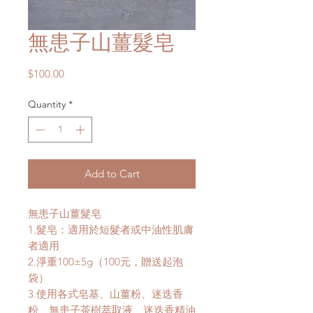
無患子山薑髮皂
Price
$100.00
Quantity
*
Add to Cart
無患子山薑髮皂
1.
髮皂：適用於短髮者或中油性肌膚
者適用
2.
淨重
100±5g
（
100
元，贈送起泡
袋）
3.
使用各式皂基、山薑粉、迷迭香
粉、無患子茶樹萃取液、迷迭香精油