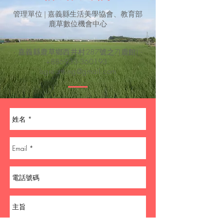
​管理單位 | 嘉義縣生活美學協會、教育部
鹿草數位機會中心
- 嘉義縣鹿草鄉西井村287號之7(鹿館) -
+886933-360193
lsgreatthing@gmail.com