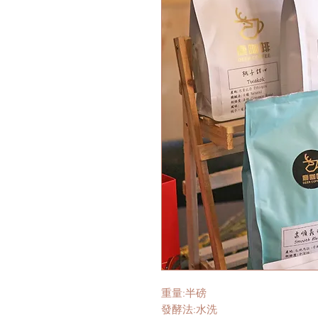
重量:半磅
發酵法:水洗