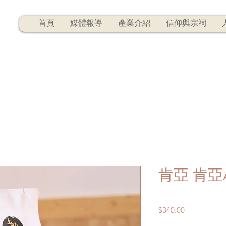
首頁
媒體報導
產業介紹
信仰與宗祠
肯亞 肯亞A
Price
$340.00