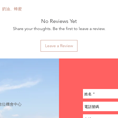
、奶油、蜂蜜
No Reviews Yet
Share your thoughts. Be the first to leave a review.
Leave a Review
草數位機會中心