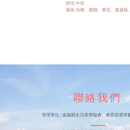
烘培:中焙
風味:烏梅、蜜餞、番茄、蔓越莓
聯絡我們
​管理單位 | 嘉義縣生活美學協會、教育部鹿