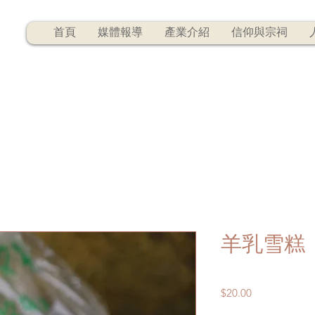
首頁
媒體報導
產業介紹
信仰與宗祠
羊乳雪糕
Price
$20.00