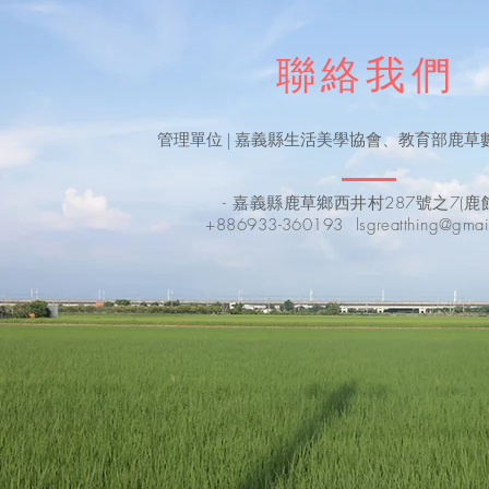
聯絡我們
​管理單位 | 嘉義縣生活美學協會、教育部鹿
- 嘉義縣鹿草鄉西井村287號之7(鹿館)
+886933-360193
lsgreatthing@gma