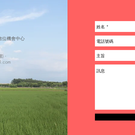
草數位機會中心
 -
il.com