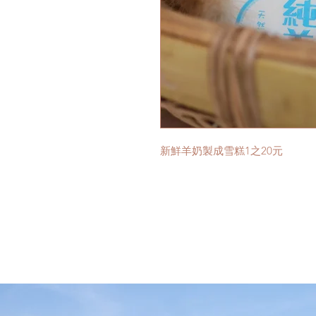
新鮮羊奶製成雪糕1之20元