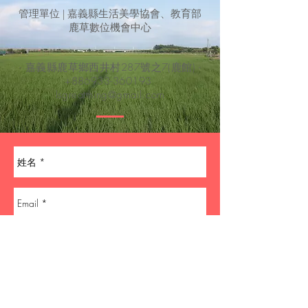
​管理單位 | 嘉義縣生活美學協會、教育部
鹿草數位機會中心
- 嘉義縣鹿草鄉西井村287號之7(鹿館) -
+886933-360193
lsgreatthing@gmail.com