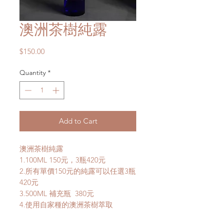
澳洲茶樹純露
Price
$150.00
Quantity
*
Add to Cart
澳洲茶樹純露
1.100ML 150
元，
3
瓶42
0
元
2.
所有單價15
0
元的純露可以任選
3
瓶
42
0
元
3.500ML
補充瓶
380
元
4.
使用自家種的澳洲茶樹萃取