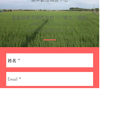
- 嘉義縣鹿草鄉西井村287號之7(鹿館) -
+886933-360193
lsgreatthing@gmail.com