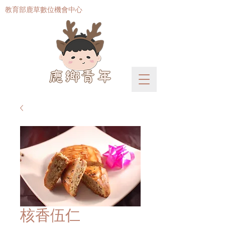
​教育部鹿草數位機會中心
核香伍仁