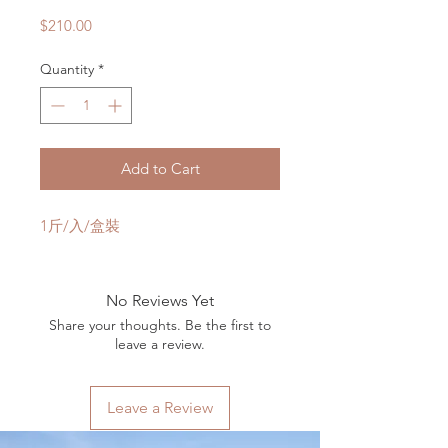
Price
$210.00
Quantity
*
Add to Cart
1斤/入/盒裝
No Reviews Yet
Share your thoughts. Be the first to
leave a review.
Leave a Review